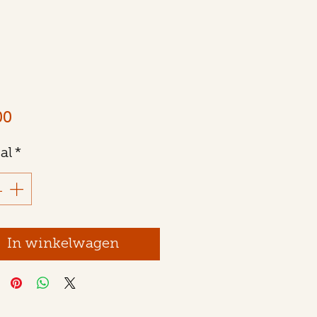
Prijs
00
al
*
In winkelwagen