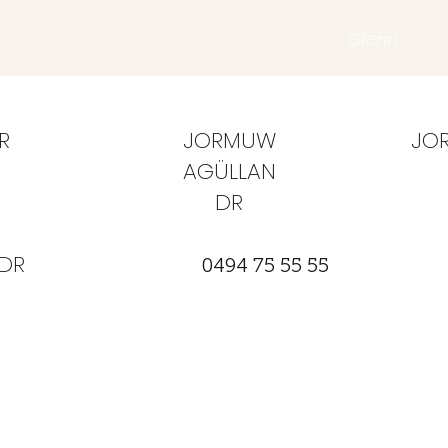
Glenn
R
JORMUW
JO
AGÜLLAN
DR
DR
0494 75 55 55