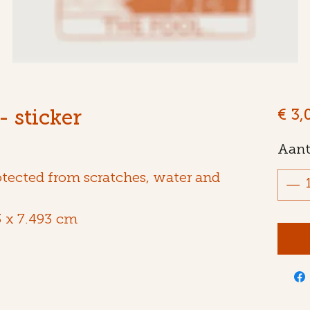
 sticker
€ 3,
Aant
otected from scratches, water and
23 x 7.493 cm