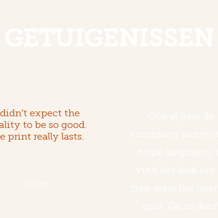
GETUIGENISSEN
 didn't expect the
Ook al gaat de
ality to be so good.
voortgang van je s
e print really lasts.
nogal langzaam, 
vind het leuk om 
Celien
zien waar het naar
gaat. Ga zo door