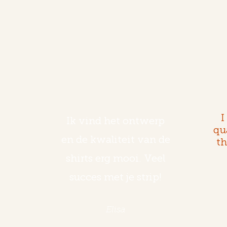
I
Ik vind het ontwerp
qu
en de kwaliteit van de
th
shirts erg mooi. Veel
succes met je strip!
Elisa